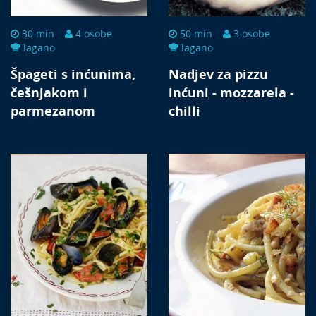
30 min
4 osobe
50 min
3 osobe
lagano
lagano
Špageti s inćunima,
Nadjev za pizzu
češnjakom i
inćuni - mozzarela -
parmezanom
chilli