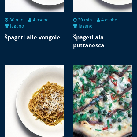
30 min
4 osobe
30 min
4 osobe
lagano
lagano
Špageti alle vongole
Špageti ala
puttanesca