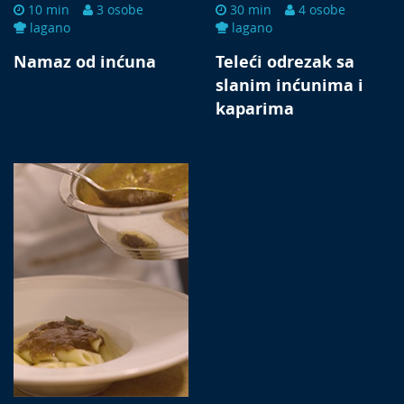
10 min
3 osobe
30 min
4 osobe
lagano
lagano
Namaz od inćuna
Teleći odrezak sa
slanim inćunima i
kaparima