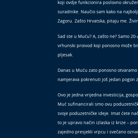
koji ovdje funkcionira poslovno okružen
suradnike. Naučio sam kako na najbolji na
Zagoru. Zašto Hrvatska, pitaju me. Živi
Sad ste u Muću? A, zašto ne? Samo 20-
vrhunski proivod koji ponosno može biti
pljesak.
Danas u Muću zato ponosno otvaramo proi
namjerava pokrenuti još jedan pogon za 
Ovo je jedna vrijedna investicija, gosp
Muć sufinancirali smo ovu poduzetničku
svoje poduzetničke ideje. Imat ćete na
to je upravo način izlaska iz krize – po
zajedno presjekli vrpcu i svečano označ