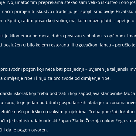
je. No, unatoč tim preprekama stekao sam veliko iskustvo i ono još va
čin primjeniti iskustvo i tradiciju jer spojili smo ovdje Hrvatsku i It
m u Splitu, radim posao koji volim, ma, ko to može platit! - opet je
ak je kilometara od mora, dobro povezan s obalom, s općinom. Ima
 poslužen u bilo kojem restoranu ili trgovačkom lancu - poručio je 
zvodni pogon koji neće biti posljednji – uvjeren je talijanski inve
dimljenje ribe i liniju za proizvode od dimljenje ribe.
odarski iskorak koji treba podržati i koji zapošljava stanovnike Muća
 zonu, to je jedan od bitnih gospodarskih alata jer u zonama invest
čelniče našu podršku u ovakvim projektima. Treba podržati lokalnu
ručio je i splitsko-dalmatinski župan Zlatko Ževrnja nakon čega su o
ili da je pogon otvoren.