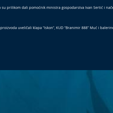
m su prilikom dali pomoćnik ministra gospodarstva Ivan Sertić i nač
roizvoda uveličali klapa “Iskon”, KUD “Branimir 888” Muć i baleri