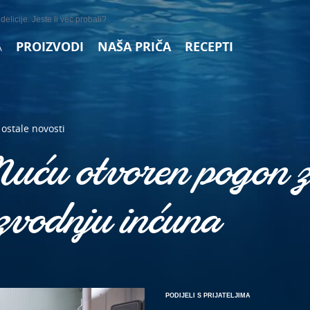
elicije. Jeste li već probali?
A
PROIZVODI
NAŠA PRIČA
RECEPTI
ostale novosti
uću otvoren pogon 
zvodnju inćuna
PODIJELI S PRIJATELJIMA