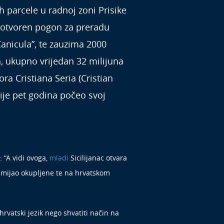
 parcele u radnoj zoni Prisike
 otvoren pogon za preradu
Canicula”, te zauzima 2000
, ukupno vrijedan 32 milijuna
ora Cristiana Seria (Cristian
 prije pet godina počeo svoj
.
 “A vidi ovoga,
mladi
Sicilijanac otvara
nasmijao okupljene te na hrvatskom
 hrvatski jezik nego shvatiti način na