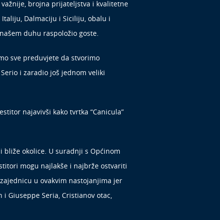
žnije, brojna prijateljstva i kvalitetne
aliju, Dalmaciju i Siciliju, obalu i
 u našem duhu raspoložio goste.
mo sve preduvjete da stvorimo
Serio i zaradio još jednom veliki
stitor najavivši kako tvrtka “Canicula”
 i bliže okolice. U suradnji s Općinom
itori mogu najlakše i najbrže ostvariti
 zajednicu u ovakvim nastojanjima jer
n i Giuseppe Seria, Cristianov otac,