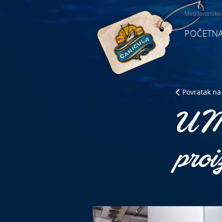
Mediteranske d
POČETN
Povratak na 
U M
proi