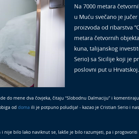
Na 7000 metara četvornih
u Muću svečano je jučer
proizvoda od ribarstva “
metara četvornih objekta
kuna, talijanskog investit
Serio) sa Sicilije koji je
poslovni put u Hrvatskoj
ede do mene dva čovjeka, čitaju “Slobodnu Dalmaciju” i komentiraju:
 pobiga od
doma
ili je potpuno poludija! - kazao je Cristian Serio i 
 nije bilo lako naviknut se, lakše je bilo razumjeti, pa i progovoriti