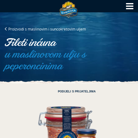
Proizvodi s maslinovim i suncokretovim uljem
Fileti inćuna
u maslinovom ulju s
peperoncinima
PODIJELI S PRIJATELJIMA